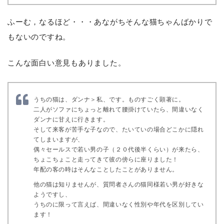
ふーむ，なるほど・・・あながちそんな猫ちゃんばかりで
もないのですね。
こんな面白い意見もありました。
うちの猫は、ダンナ＞私、です。ものすごく顕著に。
二人がソファにちょっと離れて腰掛けていたら、間違いなく
ダンナに甘えに行きます。
そして来客が苦手な子なので、たいていの場合どこかに隠れ
てしまいますが、
偶々セールスで若い男の子（２０代後半くらい）が来たら、
ちょこちょこと走ってきて彼の傍らに座りました！
年配の客の時はそんなことしたことがありません。
他の猫は知りませんが、質問者さんの猫同様若い男が好きな
ようですし、
うちのに限って言えば、間違いなく性別や年代を区別してい
ます！