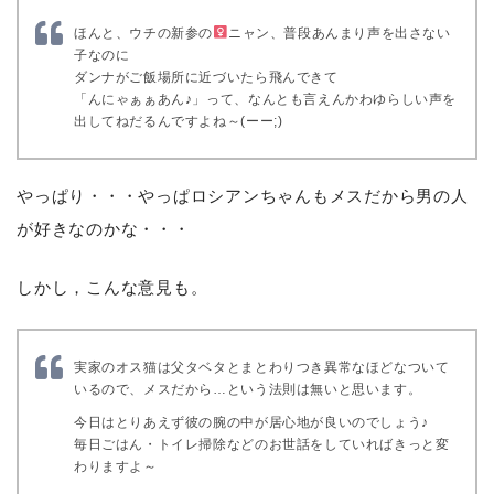
ほんと、ウチの新参の
ニャン、普段あんまり声を出さない
子なのに
ダンナがご飯場所に近づいたら飛んできて
「んにゃぁぁあん♪」って、なんとも言えんかわゆらしい声を
出してねだるんですよね～(ーー;)
やっぱり・・・やっぱロシアンちゃんもメスだから男の人
が好きなのかな・・・
しかし，こんな意見も。
実家のオス猫は父タベタとまとわりつき異常なほどなついて
いるので、メスだから…という法則は無いと思います。
今日はとりあえず彼の腕の中が居心地が良いのでしょう♪
毎日ごはん・トイレ掃除などのお世話をしていればきっと変
わりますよ～