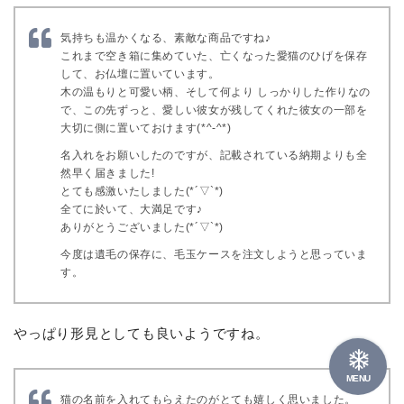
気持ちも温かくなる、素敵な商品ですね♪
これまで空き箱に集めていた、亡くなった愛猫のひげを保存
して、お仏壇に置いています。
木の温もりと可愛い柄、そして何より しっかりした作りなの
で、この先ずっと、愛しい彼女が残してくれた彼女の一部を
大切に側に置いておけます(*^-^*)
名入れをお願いしたのですが、記載されている納期よりも全
然早く届きました!
とても感激いたしました(*´▽`*)
全てに於いて、大満足です♪
ありがとうございました(*´▽`*)
今度は遺毛の保存に、毛玉ケースを注文しようと思っていま
す。
やっぱり形見としても良いようですね。
MENU
猫の名前を入れてもらえたのがとても嬉しく思いました。