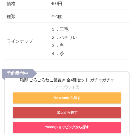
価格
400円
種類
全4種
１．三毛
２．ハチワレ
ラインナップ
３．白
４．茶
予約受付中
猫部 ごろごろねこ箸置き 全4種セット ガチャガチャ
ノーブランド品
Amazonから探す
楽天から探す
Yahooショッピングから探す