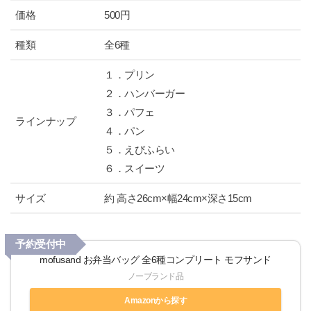
価格
500円
種類
全6種
１．プリン
２．ハンバーガー
３．パフェ
ラインナップ
４．パン
５．えびふらい
６．スイーツ
サイズ
約 高さ26cm×幅24cm×深さ15cm
予約受付中
mofusand お弁当バッグ 全6種コンプリート モフサンド
ノーブランド品
Amazonから探す