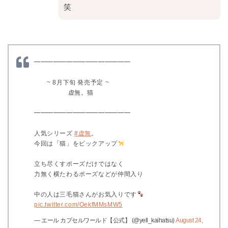
笑
━━━━━━━━━━━━━━━
~ 8月下旬 発売予定 ~
虚無。猫
━━━━━━━━━━━━━━━
人気シリーズ
#虚無
。
今回は「猫」をピックアップ
立ち尽くすポーズだけではなく
力無く横たわるポーズなどが仲間入り
中の人は三毛猫さんがお気入りです
pic.twitter.com/OekfMMsMW5
— エール カプセルワールド【公式】 (@yell_kaihatsu)
August 24,