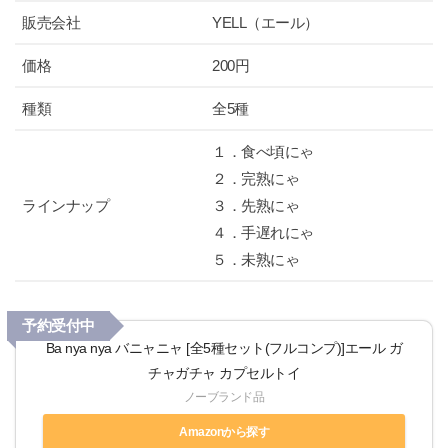
販売会社
YELL（エール）
価格
200円
種類
全5種
１．食べ頃にゃ
２．完熟にゃ
ラインナップ
３．先熟にゃ
４．手遅れにゃ
５．未熟にゃ
予約受付中
Ba nya nya バニャニャ [全5種セット(フルコンプ)]エール ガ
チャガチャ カプセルトイ
ノーブランド品
Amazonから探す