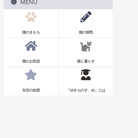
MENU
猫のきもち
猫の病気
猫のお世話
猫と暮らす
生活の知恵
「ゆきちのすゝめ」とは