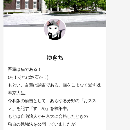
ゆきち
吾輩は猫である！
(あ！それは漱石か！)
もとい、吾輩は諭吉である。猫をこよなく愛す既
卒京大生。
令和版の諭吉として、あらゆる分野の「おスス
メ」を記す「すゝめ」を執筆中。
もとは自宅浪人から京大に合格したときの
独自の勉強法を公開していましたが、