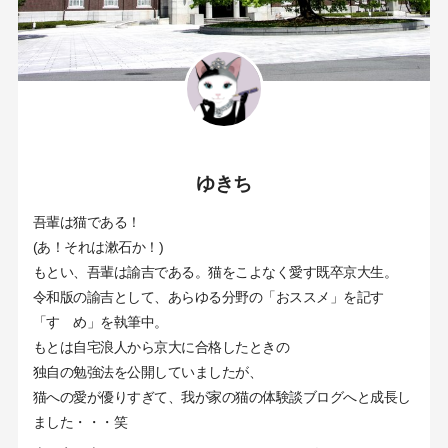
ゆきち
吾輩は猫である！
(あ！それは漱石か！)
もとい、吾輩は諭吉である。猫をこよなく愛す既卒京大生。
令和版の諭吉として、あらゆる分野の「おススメ」を記す
「すゝめ」を執筆中。
もとは自宅浪人から京大に合格したときの
独自の勉強法を公開していましたが、
猫への愛が優りすぎて、我が家の猫の体験談ブログへと成長し
ました・・・笑