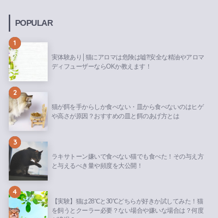
POPULAR
1
実体験あり│猫にアロマは危険は嘘⁈安全な精油やアロマ
ディフューザーならOKか教えます！
2
猫が餌を手からしか食べない・皿から食べないのはヒゲ
や高さが原因？おすすめの皿と餌のあげ方とは
3
ラキサトーン嫌いで食べない猫でも食べた！その与え方
と与えるべき量や頻度を大公開！
4
【実験】猫は28℃と30℃どちらが好きか試してみた！猫
を飼うとクーラー必要？ない場合や嫌いな場合は？何度