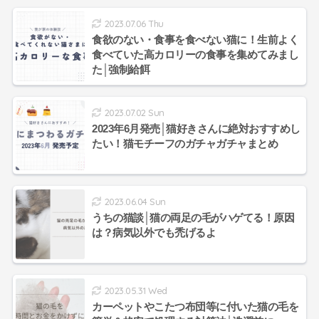
2023.07.06 Thu
食欲のない・食事を食べない猫に！生前よく
食べていた高カロリーの食事を集めてみまし
た│強制給餌
2023.07.02 Sun
2023年6月発売│猫好きさんに絶対おすすめし
たい！猫モチーフのガチャガチャまとめ
2023.06.04 Sun
うちの猫談│猫の両足の毛がハゲてる！原因
は？病気以外でも禿げるよ
2023.05.31 Wed
カーペットやこたつ布団等に付いた猫の毛を