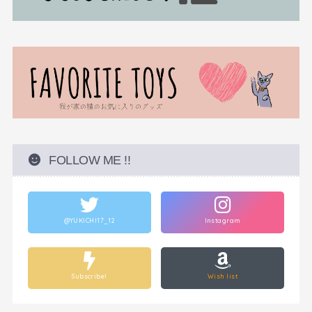
FOLLOW ME !!
@YUKICHI17_12
Instagram
Subscribe!
Wish list